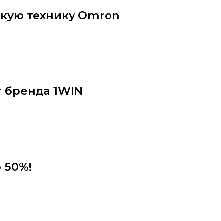
скую технику Omron
т бренда 1WIN
 50%!