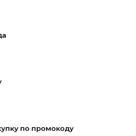
да
у
купку по промокоду